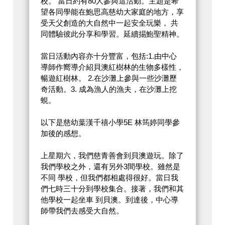
校。 當日約有80人參與這活動。主題是希
望各同學能在鮑思高慈幼大家庭的地方，享
受天父創造的大自然中一起安全玩樂， 共
同體驗彼此分享和學習。延續掦鮑聖精神。
當日活動內容亦十分豐富，包括:1.由中心
導師作嚮導介紹貝澳紅樹林的生物多樣性，
暢遊紅樹林。 2.在沙灘上參與一些沙灘歷
奇活動。3. 成為漁人的漁夫，在沙灘上挖
蜆。
以下是慈幼葉漢千禧小學5E 林筠婷同學參
加後的感想。
上星期六，我們慈青善會到貝澳遊玩。除了
我們學校之外，還有另外3間學校。雖然是
不同 學校，但我們都相處得很好。當日我
們七時三十分到學校集合。接著，我們和其
他學校一起坐車 到貝澳。到達後，中心導
師帶我們去感受大自然。