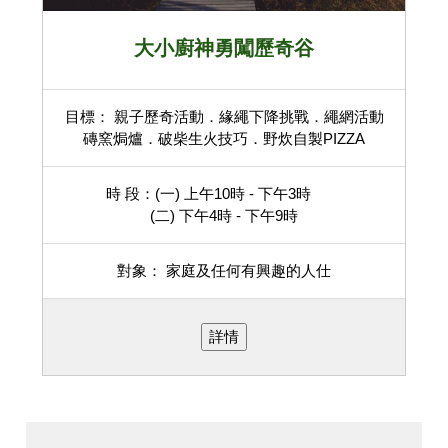
大小廚神勇闖歷奇谷
目標： 親子歷奇活動．緣繩下降挑戰．繩網活動
磚窯焗爐．破柴生火技巧．野炊自製PIZZA
時 段：(一) 上午10時 - 下午3時
(二) 下午4時 - 下午9時
對象： 家庭及任何有興趣的人仕
詳情