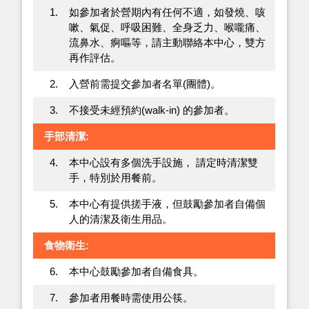
1.
如參加者於營期內有任何不適，如發燒、咳
嗽、氣促、呼吸困難、全身乏力、喉嚨痛、
流鼻水、痾嘔等，請主動聯絡本中心，雙方
再作評估。
2.
入營前需提交參加者名單(團體)。
3.
不接受未經預約(walk-in) 的參加者。
手部清潔:
4.
本中心設有多個洗手設施， 請定時清潔雙
手，特別於用餐前。
5.
本中心有提供搓手液，但鼓勵參加者自備個
人的清潔及衛生用品。
食物衛生:
6.
本中心鼓勵參加者自備食具。
7.
參加者用餐時需使用公筷。