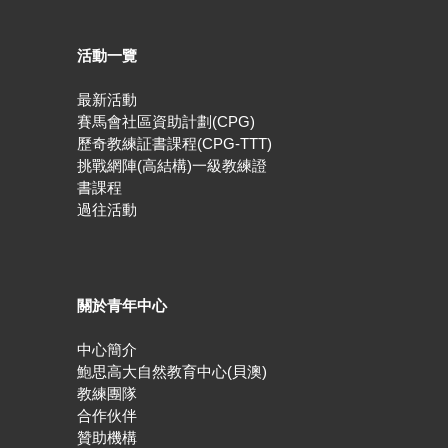
活動一覽
最新活動
賽馬會社區資助計劃(CPG)
歷奇教練証書課程(CPG-TTT)
挑戰網陣(高結構)一級教練證
書課程
過往活動
關於青年中心
中心簡介
鮑思高大自然教育中心(貝澳)
教練團隊
合作伙伴
贊助機構