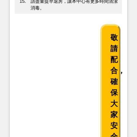
15.
請盡量提早退房，讓本中心有更多時間清潔
消毒。
敬
請
配
合，
確
保
大
家
安
全