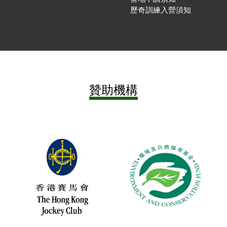
歷奇訓練入營須知
贊助機構