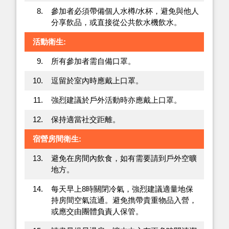
8.
參加者必須帶備個人水樽/水杯，避免與他人
分享飲品，或直接從公共飲水機飲水。
活動衛生:
9.
所有參加者需自備口罩。
10.
逗留於室內時應戴上口罩。
11.
強烈建議於戶外活動時亦應戴上口罩。
12.
保持適當社交距離。
宿營房間衛生:
13.
避免在房間內飲食，如有需要請到戶外空曠
地方。
14.
每天早上8時關閉冷氣，強烈建議適量地保
持房間空氣流通。避免擕帶貴重物品入營，
或應交由團體負責人保管。