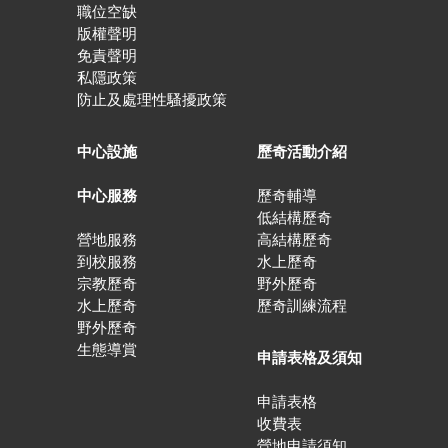
職位空缺
版權聲明
免責聲明
私隱政策
防止及處理性騷擾政策
中心設施
歷奇活動介紹
中心服務
歷奇輔導
低結構歷奇
營地服務
高結構歷奇
到校服務
水上歷奇
宗教歷奇
野外歷奇
水上歷奇
歷奇訓練流程
野外歷奇
生態導賞
申請表格及須知
申請表格
收費表
營地申請須知