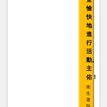
愉
快
地
進
行
活
動。
主
佑！
衛
生
署
防