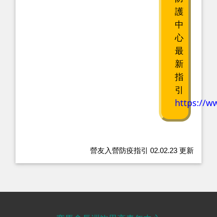
護
中
心
最
新
指
引
https://w
營友入營防疫指引 02.02.23 更新