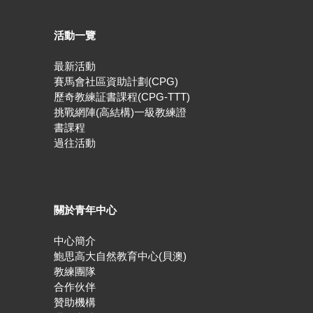
活動一覽
最新活動
賽馬會社區資助計劃(CPG)
歷奇教練証書課程(CPG-TTT)
挑戰網陣(高結構)一級教練證
書課程
過往活動
關於青年中心
中心簡介
鮑思高大自然教育中心(貝澳)
教練團隊
合作伙伴
贊助機構