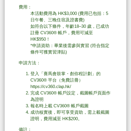
費用：
本活動費用為 HK$3,000 (費用已包括：5
日午餐、三晚住宿及證書費)
如符合以下條件，年齡18–30 歲，已成功
註冊 CV360® 帳戶，費用可減至
HK$950！
*申請資助：畢業後需參與實習 (符合指定
條件可獲實習津貼)
申請方法：
登入「賽馬會鼓掌・創你程計劃」的
CV360® 平台（免費註冊）
https://cv360.clap.hk/
完成 CV360® 帳戶設定，截圖帳戶頁面作
為證明
報名時上載 CV360® 帳戶截圖
成功核實後，即可享受資助，需上載截圖
證明，費用減至 HK$200
。
備註：