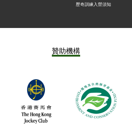
歷奇訓練入營須知
贊助機構