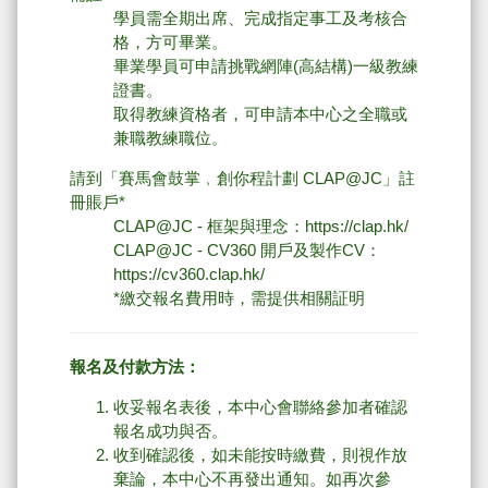
學員需全期出席、完成指定事工及考核合
格，方可畢業。
畢業學員可申請挑戰網陣(高結構)一級教練
證書。
取得教練資格者，可申請本中心之全職或
兼職教練職位。
請到「賽馬會鼓掌﹐創你程計劃 CLAP@JC」註
冊賬戶*
CLAP@JC - 框架與理念：
https://clap.hk/
CLAP@JC - CV360 開戶及製作CV：
https://cv360.clap.hk/
*繳交報名費用時，需提供相關証明
報名及付款方法：
收妥報名表後，本中心會聯絡參加者確認
報名成功與否。
收到確認後，如未能按時繳費，則視作放
棄論，本中心不再發出通知。如再次參