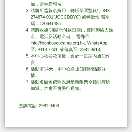
加，需重新報名。
請將所需報名費用，轉賬至匯豐銀行 848-
274874-001(JCCCDBYC) 或轉數快 識別
碼：120641485
請將收據(須顯示付款日期)，連同聯絡人姓
名、電話及活動名稱 、電郵至:
info@donboscocamp.org.hk, WhatsApp
至: 9418 7291, 或傳真至: 2981 9813。
本中心收妥款項後，會於一星期內通知作
實。
活動前14天，本中心會通知有關活動詳
情。
活動名額會依照政府最新限聚令指引有所
加減，本會不會另行通知。
查詢電話: 2981 0403