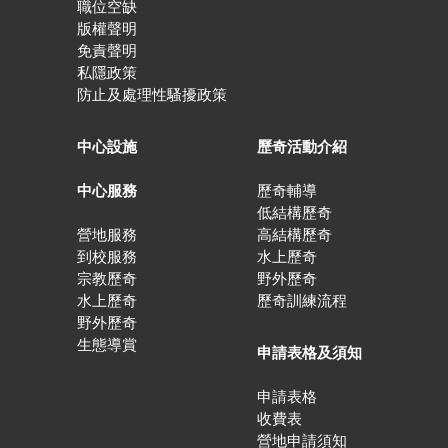
職位空缺
版權聲明
免責聲明
私隱政策
防止及處理性騷擾政策
中心設施
歷奇活動介紹
中心服務
歷奇輔導
低結構歷奇
營地服務
高結構歷奇
到校服務
水上歷奇
宗教歷奇
野外歷奇
水上歷奇
歷奇訓練流程
野外歷奇
生態導賞
申請表格及須知
申請表格
收費表
營地申請須知